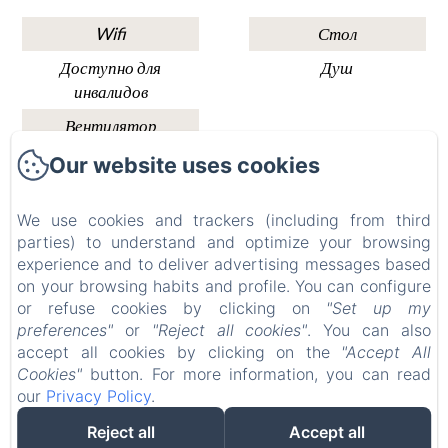
Wifi
Стол
Доступно для
Душ
инвалидов
Вентилятор
Our website uses cookies
Château ERIGOYE
We use cookies and trackers (including from third
Правовая информация
parties) to understand and optimize your browsing
experience and to deliver advertising messages based
1Bis Rte de la Source, Beychac-et-Caillau, 33750,
on your browsing habits and profile. You can configure
Франция
or refuse cookies by clicking on
"Set up my
contact.chateauerigoye@gmail.com
preferences"
or
"Reject all cookies"
. You can also
+33677338980
accept all cookies by clicking on the
"Accept All
+33749970229
Cookies"
button. For more information, you can read
our
Privacy Policy
.
Reject all
Accept all
Разработано через Amenitiz