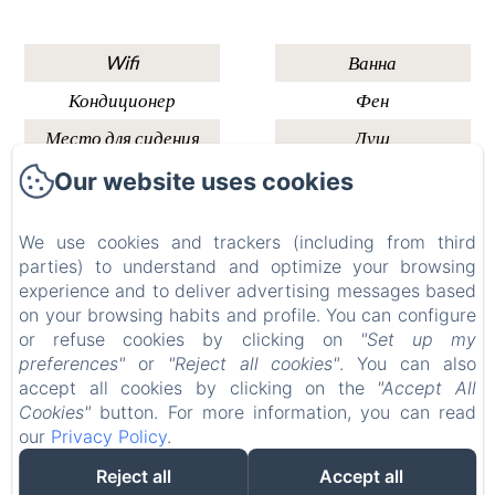
Wifi
Ванна
Кондиционер
Фен
Место для сидения
Душ
Our website uses cookies
Château ERIGOYE
We use cookies and trackers (including from third
Правовая информация
parties) to understand and optimize your browsing
experience and to deliver advertising messages based
1Bis Rte de la Source, Beychac-et-Caillau, 33750,
on your browsing habits and profile. You can configure
Франция
or refuse cookies by clicking on
"Set up my
contact.chateauerigoye@gmail.com
preferences"
or
"Reject all cookies"
. You can also
+33677338980
accept all cookies by clicking on the
"Accept All
+33749970229
Cookies"
button. For more information, you can read
our
Privacy Policy
.
Reject all
Accept all
Разработано через Amenitiz