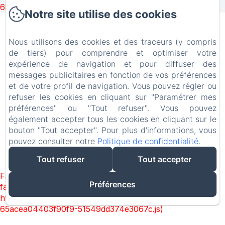
65acea04403f90f9-51549dd374e3067c.js)
Notre site utilise des cookies
Château ERIGOYE
Nous utilisons des cookies et des traceurs (y compris
Mentions légales
de tiers) pour comprendre et optimiser votre
expérience de navigation et pour diffuser des
1Bis Rte de la Source, Beychac-et-Caillau, 33750, France
messages publicitaires en fonction de vos préférences
contact.chateauerigoye@gmail.com
et de votre profil de navigation. Vous pouvez régler ou
+33677338980
refuser les cookies en cliquant sur "Paramétrer mes
+33749970229
préférences" ou "Tout refuser". Vous pouvez
également accepter tous les cookies en cliquant sur le
bouton "Tout accepter". Pour plus d'informations, vous
pouvez consulter notre
Politique de confidentialité
.
Créé par Amenitiz
Conditions Générales de Vente
Tout refuser
Tout accepter
Failed to load BookingEngine/index: Loading chunk 93
Préférences
failed. (missing:
https://d1cmur5l0xva3h.cloudfront.net/packs/93-
65acea04403f90f9-51549dd374e3067c.js)