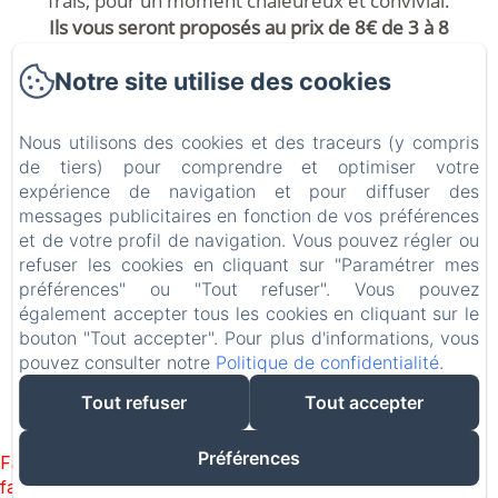
frais, pour un moment chaleureux et convivial.
Ils vous seront proposés au prix de 8€ de 3 à 8
ans et de 12€ à partir de 8ans.
Notre site utilise des cookies
Nous utilisons des cookies et des traceurs (y compris
de tiers) pour comprendre et optimiser votre
Château ERIGOYE
expérience de navigation et pour diffuser des
Mentions légales
messages publicitaires en fonction de vos préférences
et de votre profil de navigation. Vous pouvez régler ou
1Bis Rte de la Source, Beychac-et-Caillau, 33750, France
refuser les cookies en cliquant sur "Paramétrer mes
contact.chateauerigoye@gmail.com
préférences" ou "Tout refuser". Vous pouvez
+33677338980
également accepter tous les cookies en cliquant sur le
+33749970229
bouton "Tout accepter". Pour plus d'informations, vous
pouvez consulter notre
Politique de confidentialité
.
Tout refuser
Tout accepter
Créé par Amenitiz
Conditions Générales de Vente
Préférences
Failed to load BookingEngine/index: Loading chunk 93
failed. (missing: