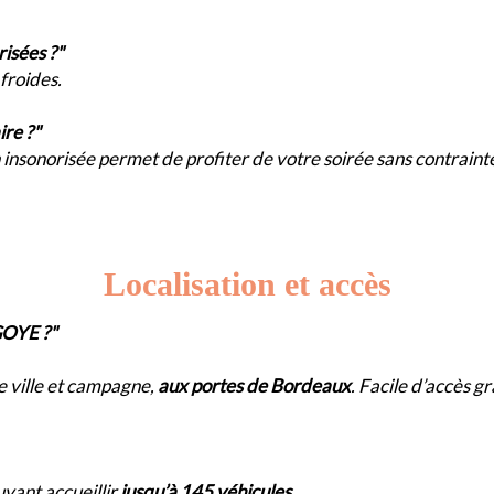
orisées ?"
 froides.
aire ?"
 insonorisée permet de profiter de votre soirée sans contraint
Localisation et accès
RIGOYE ?"
e ville et campagne,
aux portes de Bordeaux
. Facile d’accès g
uvant accueillir
jusqu’à 145 véhicules.