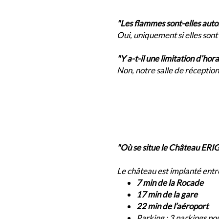
"Les flammes sont-elles aut
Oui, uniquement si elles sont
"Y a-t-il une limitation d’hor
Non, notre salle de réception
"Où se situe le Château E
Le château est implanté entr
7 min de la Rocade
17 min de la gare
22 min de l’aéroport
Parking : 3 parkings po