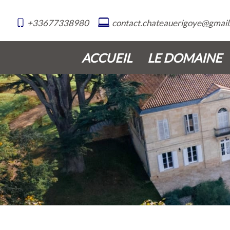
+33677338980
contact.chateauerigoye@gmail
ACCUEIL
LE DOMAINE