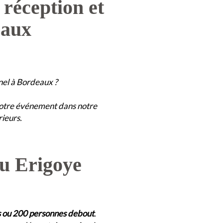
éception et
eaux
nel à Bordeaux ?
votre événement dans notre
ieurs.
u Erigoye
s ou 200 personnes debout
.