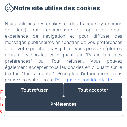
Notre site utilise des cookies
Château ERIGOYE
Mentions légales
Nous utilisons des cookies et des traceurs (y compris
1Bis Rte de la Source, Beychac-et-Caillau, 33750, France
de tiers) pour comprendre et optimiser votre
contact.chateauerigoye@gmail.com
expérience de navigation et pour diffuser des
+33677338980
messages publicitaires en fonction de vos préférences
+33749970229
et de votre profil de navigation. Vous pouvez régler ou
refuser les cookies en cliquant sur "Paramétrer mes
préférences" ou "Tout refuser". Vous pouvez
Créé par Amenitiz
également accepter tous les cookies en cliquant sur le
Conditions Générales de Vente
bouton "Tout accepter". Pour plus d'informations, vous
pouvez consulter notre
Politique de confidentialité
.
Tout refuser
Tout accepter
Failed to load BookingEngine/index: Loading chunk 8127
failed. (missing:
Préférences
https://d1cmur5l0xva3h.cloudfront.net/packs/8127-
cfabcb149315abdd-4e81f27ab116024e.js)